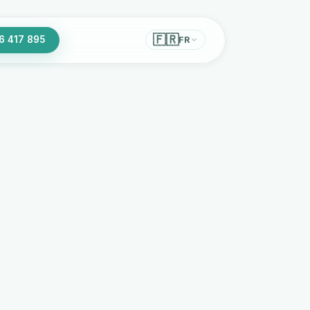
🇫🇷
6 417 895
FR