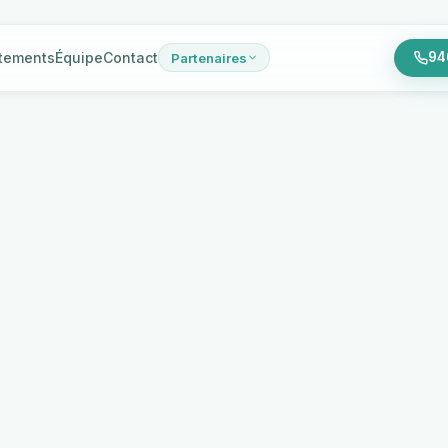
itements
Équipe
Contact
94
Partenaires