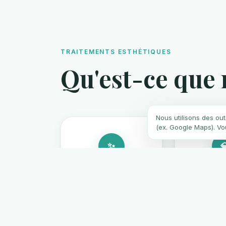
TRAITEMENTS ESTHÉTIQUES
Qu'est-ce que
Nous utilisons des out
(ex. Google Maps). Vo
✨

Blanchiment
Facet
Dentaire
Porce
Blanchiment
Fines la
professionnel activé
céramiq
par LED en cabinet ou
composite q