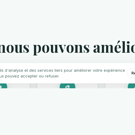
 nous pouvons amélio
ils d'analyse et des services tiers pour améliorer votre expérience
R
us pouvez accepter ou refuser.

🎨
tes en
Collage Composite
Digita
laine
De
Remodelage esthétique
avec résine composite
melles de
Analyse n
pour corriger
ue ou de
simulation
ébréchures, diastèmes
ui corrigent
nouveau so