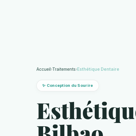
Accueil
›
Traitements
›
Esthétique Dentaire
✨ Conception du Sourire
Esthétiqu
Bilbao