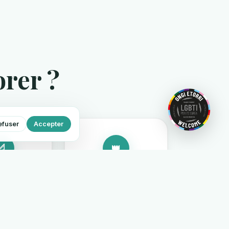
rer ?
efuser
Accepter
📐
👑
l Smile
Couronnes
sign
Esthétiques
umérique et
Couronnes tout-
 3D de votre
céramique ou zircone
urire avant
qui reproduisent